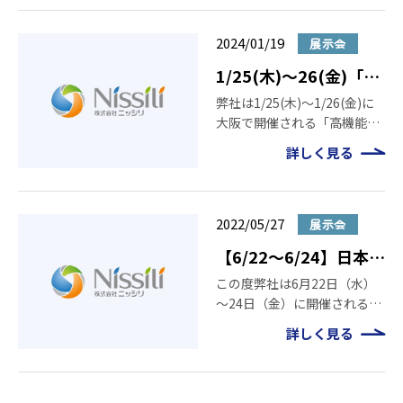
2024―」に出展いたします。
ぜひニッシリブースにお立ち
寄りください。 日時 2024年5
2024/01/19
展示会
月22 […]
1/25(木)～26(金)「高
機能プラスチック・ゴ
弊社は1/25(木)～1/26(金)に
大阪で開催される「高機能プ
ム展2024に出展いたし
ラスチック・ゴム展2024」に
ます
詳しく見る
出展いたします。金型費5万
円～の樹脂金型エポモールド
や、バイオプラスチックなど
様々な材料での成形品を展示
2022/05/27
展示会
予定です。ぜひニッシリ […]
【6/22～6/24】日本も
のづくりワールド「次
この度弊社は6月22日（水）
～24日（金）に開催される、
世代３Ｄプリンタ展」
日本ものづくりワールド「次
出展のお知らせ
詳しく見る
世代３Ｄプリンタ展」に出展
いたします。 【開催概要】 日
本ものづくりワールド「次世
代３Ｄプリンタ展」 日時：6