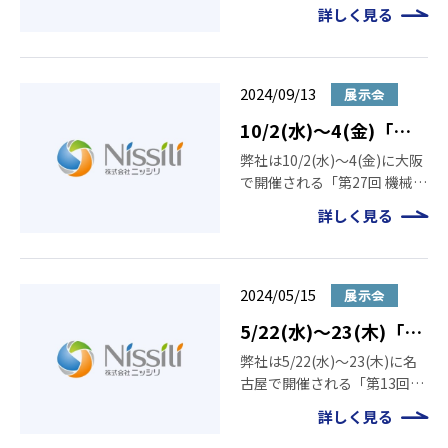
2025」に出展いたします。ぜ
詳しく見る
ひニッシリブースにお立ち寄
りください。 日時 2025年1月
24日(金) 10:30～16:30 会場
大阪産業創造館 3F・4F ※
2024/09/13
展示会
受 […]
10/2(水)～4(金)「第
27回 機械要素技術展」
弊社は10/2(水)～4(金)に大阪
で開催される「第27回 機械要
に出展いたします
素技術展産業展」に出展いた
詳しく見る
します。ぜひニッシリブース
にお立ち寄りください。 日時
2024年10月2日(水)～4日
(金) 10:00～17:00 会場 イ
2024/05/15
展示会
[…]
5/22(水)～23(木)「第
13回 次世代ものづく
弊社は5/22(水)～23(木)に名
古屋で開催される「第13回
り基盤技術産業展」に
次世代ものづくり基盤技術産
出展いたします
詳しく見る
業展―TECH Biz EXPO