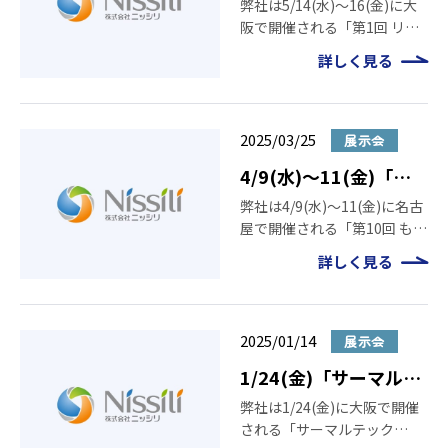
1回 リサイクルテック
弊社は5/14(水)～16(金)に大
阪で開催される「第1回 リサ
ジャパン[大阪]」に出
イクルテック ジャパン[大
展いたします
詳しく見る
阪]」に出展いたします。ぜひ
ニッシリブースにお立ち寄り
ください。 日時 2025年5月14
日(水)～16日(金) 10:00～17
2025/03/25
展示会
[…]
4/9(水)～11(金)「第
10回 機械要素技術展
弊社は4/9(水)～11(金)に名古
屋で開催される「第10回 もの
[名古屋]」に出展いた
づくり ワールド [名古屋] 機械
します
詳しく見る
要素技術展」に出展いたしま
す。ぜひニッシリブースにお
立ち寄りください。 日時
2025年4月9日(水)～11日
2025/01/14
展示会
(金) 1 […]
1/24(金)「サーマルテ
ック2025」に出展いた
弊社は1/24(金)に大阪で開催
される「サーマルテック
します