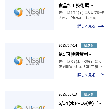
食品加工技術展
2025［大阪］（2025
弊社は11/14(金)に大阪で開催
される「食品加工技術展
年11月14日）出展のご
2025[大阪]」に出展いたしま
案内
詳しく見る
す。ぜひニッシリブースにお
立ち寄りください。 日時
2025年11月14日(金) 10:30
～16:30 会場 大阪産業創造館
2025/07/14
展示会
〒54 […]
第1回 建設資材
EXPO［大阪］（2025
弊社は8/27(水)～29(金)に大
阪で開催される「第1回 建設
年8月27日〜29日）出
資材EXPO [大阪]」に出展い
展のご案内
詳しく見る
たします。ぜひニッシリブー
スにお立ち寄りください。 日
時 2025年8月27日(水)～29日
(金) 10:00～17:00 […]
2025/05/13
展示会
5/14(水)～16(金)「第