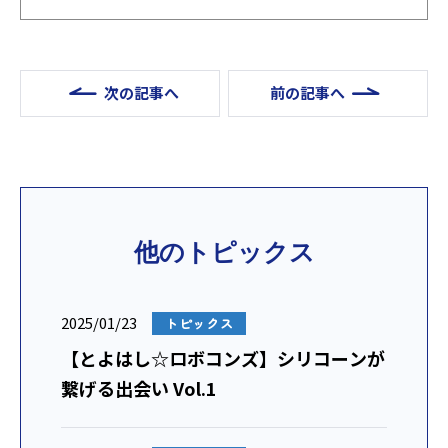
造、歯車装置、ナノ・レーザー加工、精密・光学・
３次元測定、各種検査・試験...
次の記事へ
前の記事へ
他のトピックス
2025/01/23
トピックス
【とよはし☆ロボコンズ】シリコーンが
繋げる出会い Vol.1