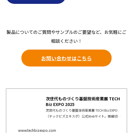
製品についてのご質問やサンプルのご要望など、お気軽にご
相談ください！
お問い合わせはこちら
次世代ものづくり基盤技術産業展 TECH
Biz EXPO 2025
次世代ものづくり基盤技術産業展 TECH Biz EXPO
（テックビズエキスポ）公式Webサイト。微細切
削・研磨加工、表面改質・処理、プレス・板金加
工、射出成型、特殊溶接・異種材料接合、精密鋳
www.techbizexpo.com