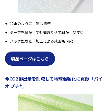
和紙のように上質な質感
テープを剥がしても糊残りせず剥がしやすい
バッグ型など、加工による成形も可能
製品ページはこちら
◆
CO2排出量を削減して地球温暖化に貢献
「
バイ
オ プチ®
」