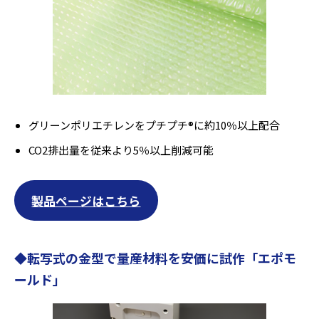
グリーンポリエチレンをプチプチ®に約10％以上配合
CO2排出量を従来より5％以上削減可能
製品ページはこちら
◆
転写式の金型で量産材料を安価に試作
「
エポモ
ールド
」