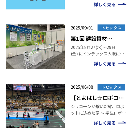
材「シリコーン」を解説 「こ
詳しく見る
んにちはシリコーン」は、シ
リコーンをもっと身近に感じ
ていただくために生まれた冊
子です。 暮らしの中から最先
2025/09/01
トピックス
端技術ま […]
第1回 建設資材
EXPO 出展のご報告
2025年8月27(水)～29日
(金) にインテックス大阪にて
とご来場の御礼
開催された「第1回 建設資材
詳しく見る
EXPO」に出展いたしまし
た。弊社ブースへ多数の皆様
にお立ち寄りいただき、誠に
ありがとうございました。 本
2025/08/08
トピックス
ページでは、当 […]
【とよはし☆ロボコン
ズ】シリコーンが繋げ
シリコーンが繋いだ絆、ロボ
ットに込めた夢 ～ 学生ロボコ
る出会い Vol.2
ン2025レポート 最高のロボ
詳しく見る
ットが完成 「とよはし☆ロボ