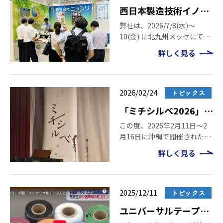
西日本製造技術イノベ
ーション[福岡] 出展
弊社は、2026/7/8(水)～
10(金) に北九州メッセにて開
のご報告とご来場の御
催の「西日本製造技術イノベ
礼
詳しく見る
ーション」に出展いたしまし
た。弊社ブースに足を運んで
いただき、誠にありがとうご
ざいました。 本ページでは、
2026/02/24
トピックス
当日ご紹介した […]
「ミチシルベ2026」に
協賛いたしました
この度、2026年2月11日～2
月16日に沖縄で開催された
「ミチシルベ2026」に協賛企
詳しく見る
業として参加いたしました。
「ミチシルベ2026」は、地域
や業種、世代を越えた対話を
通じて、未来につながる問い
2025/12/11
トピックス
をそれぞれが持ち帰る場 […]
ユニバーサルテープが