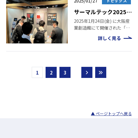
2025/01/27
トピックス
た。 本ページでは、当日 […]
サーマルテック2025
出展のご報告とご来場
2025年1月24日(金) に大阪産
業創造館にて開催された「サ
の御礼
ーマルテック2025」に出展い
詳しく見る
たしました。会期中は、弊社
ブースへ多数の皆様にお立ち
寄りいただき、誠にありがと
うございました。 本ページで
は、当日ご紹 […]
1
2
3
▲ ページトップへ戻る