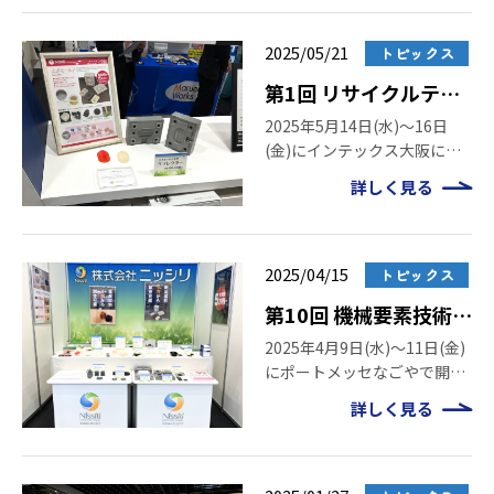
コンズ」との出会いから1年
が経ちました。杉元代表をは
じめ、メンバーの皆さまがシ
2025/05/21
トピックス
リコーンの特性に興味を示し
第1回 リサイクルテッ
て […]
ク ジャパン[大阪] 出展
2025年5月14日(水)～16日
(金)にインテックス大阪にて
のご報告とご来場の御
開催された「第1回 リサイク
礼
詳しく見る
ルテック ジャパン」に出展い
たしました。会期中は、弊社
ブースへ多数の皆様にお立ち
寄りいただき、誠にありがと
2025/04/15
トピックス
うございました。 本ペー […]
第10回 機械要素技術展
［名古屋］ 出展のご報
2025年4月9日(水)～11日(金)
にポートメッセなごやで開催
告とご来場の御礼
された「第10回 機械要素技術
詳しく見る
展」に出展いたしました。会
期中は、弊社ブースへ多数の
皆様にお立ち寄りいただき、
誠にありがとうございまし