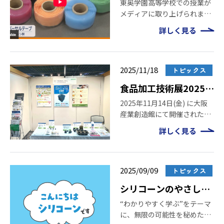
メディアに取り上げら
東奥学園高等学校での授業が
メディアに取り上げられまし
れました
た― ユニバーサルテープを活
詳しく見る
用した自助具づくり ― 2025
年11月25日、青森県の東奥学
園高等学校にて「ユニバーサ
ルテープ」を活用した授業を
2025/11/18
トピックス
実施いたしました。授業では
食品加工技術展2025
[…]
出展のご報告とご来場
2025年11月14日(金) に大阪
産業創造館にて開催された
の御礼
「食品加工技術展2025」に出
詳しく見る
展いたしました。弊社ブース
に足を運んでいただき、誠に
ありがとうございました。 本
ページでは、当日ご紹介した
2025/09/09
トピックス
製品の概要をご […]
シリコーンのやさしい
説明書「こんにちはシ
“わかりやすく学ぶ”をテーマ
に、無限の可能性を秘めた素
リコーン」のご紹介