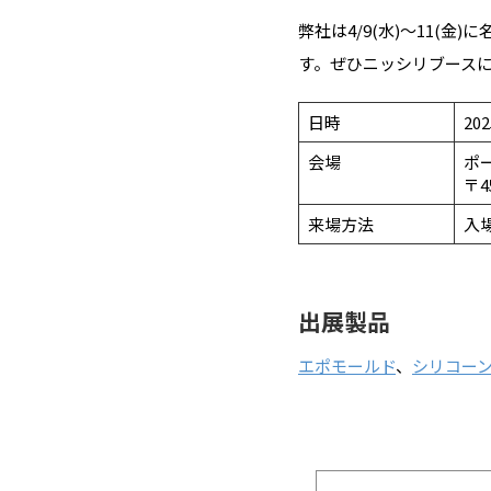
弊社は4/9(水)～11(金
す。ぜひニッシリブース
日時
20
会場
ポ
〒4
来場方法
入
出展製品
エポモールド
、
シリコーン