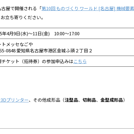
)に名古屋で開催される「
第10回 ものづくり ワールド [名古屋] 機械要
にお立ち寄りください。
25年4月9日(水)～11日(金) 10:00～17:00
ートメッセなごや
55-0848 愛知県名古屋市港区金城ふ頭２丁目２
場チケット（招待券）の参加申込みは
こちら
3Dプリンター
、その他成形品（
注型品
、
切削品
、
金型成形品
）