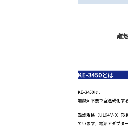
難
KE-3450とは
KE-3450は、
加熱炉不要で室温硬化す
難燃規格（UL94 V-0
ています。電源アダプタ