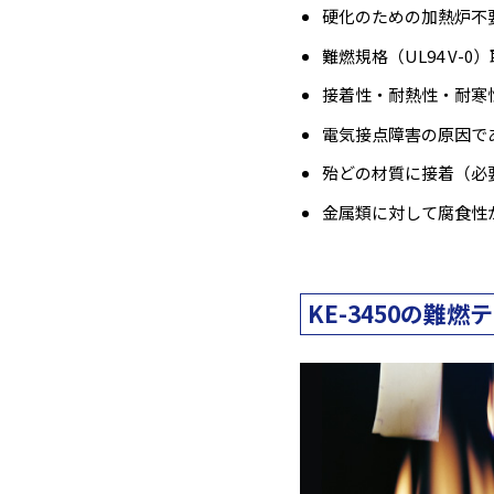
硬化のための加熱炉不
難燃規格（UL94 V-0
接着性・耐熱性・耐寒
電気接点障害の原因で
殆どの材質に接着（必
金属類に対して腐食性
KE-3450の難燃