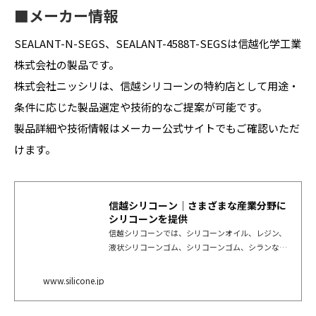
■メーカー情報
SEALANT-N-SEGS、SEALANT-4588T-SEGSは信越化学工業
株式会社の製品です。
株式会社ニッシリは、信越シリコーンの特約店として用途・
条件に応じた製品選定や技術的なご提案が可能です。
製品詳細や技術情報はメーカー公式サイトでもご確認いただ
けます。
信越シリコーン｜さまざまな産業分野に
シリコーンを提供
信越シリコーンでは、シリコーンオイル、レジン、
液状シリコーンゴム、シリコーンゴム、シランな
ど、さまざまなシリコーン製品を電気・電子、化
学、自動車、機械、食品、化粧品、繊維、パルプ、
www.silicone.jp
建築・土木などあらゆる産業分野に提供していま
す。