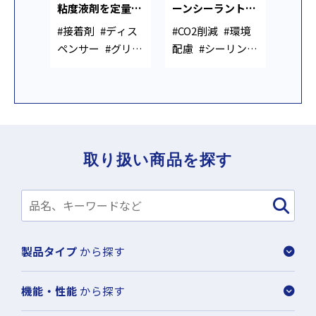
粘度液剤を定量吐
ーンシーラント｜
出・定量塗布でき
製造時CO2排出量
#接着剤
#ディス
#CO2削減
#環境
るコードレスディ
ゼロ・従来品同等
ペンサー
#グリー
配慮
#シーリング
スペンサー
性能
ス
#大容量
材
取り扱い商品を探す
製品タイプ
から探す
機能・性能
から探す