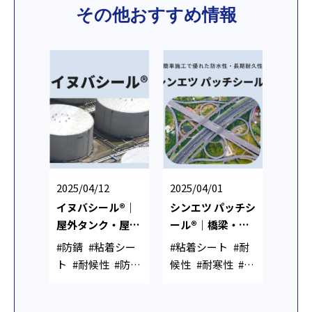
その他おすすめ情報
2025/04/12
2025/04/01
イヌバシール®｜
シンエツ パッチシ
屋外タンク・屋根
ール®｜橋梁・水
の防水補修用シリ
路補修用 防水シリ
#防錆
#粘着シー
#粘着シート
#耐
コーン粘着シート
コーン粘着シート
ト
#耐候性
#防水
候性
#耐寒性
#防
性
水性
#隙間埋め