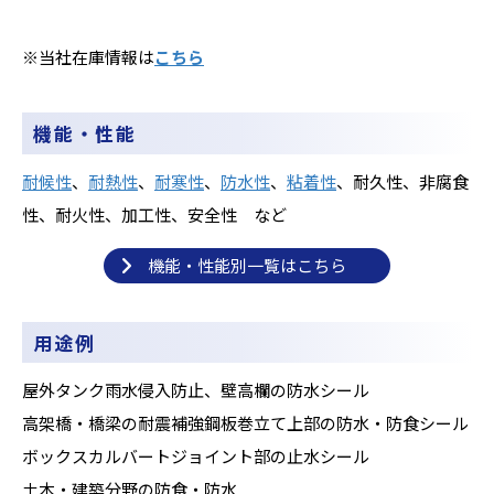
※当社在庫情報は
こちら
機能・性能
耐候性
、
耐熱性
、
耐寒性
、
防水性
、
粘着性
、耐久性、非腐食
性、耐火性、加工性、安全性 など
機能・性能別一覧はこちら
用途例
屋外タンク雨水侵入防止、壁高欄の防水シール
高架橋・橋梁の耐震補強鋼板巻立て上部の防水・防食シール
ボックスカルバートジョイント部の止水シール
土木・建築分野の防食・防水