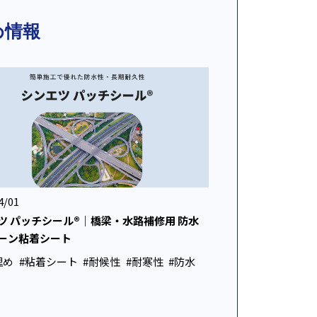
め情報
4/01
ツ パッチシール®｜橋梁・水路補修用 防水
ーン粘着シート
埋め
#粘着シート
#耐候性
#耐寒性
#防水