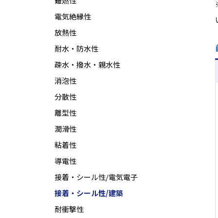
難燃性
電気絶縁性
放熱性
耐水・防水性
疎水・撥水・親水性
消泡性
分散性
離型性
潤滑性
粘着性
導電性
接着・シール性/電気電子
接着・シール性/建築
耐衝撃性