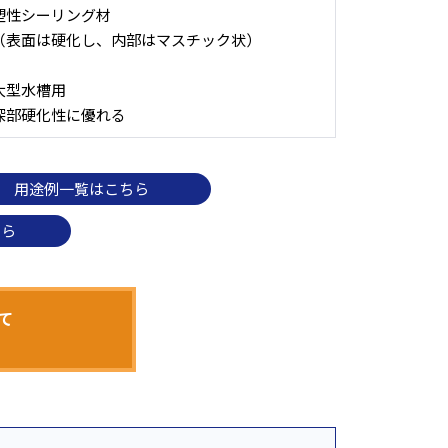
塑性シーリング材
（表面は硬化し、内部はマスチック状）
大型水槽用
深部硬化性に優れる
用途例一覧はこちら
ちら
て