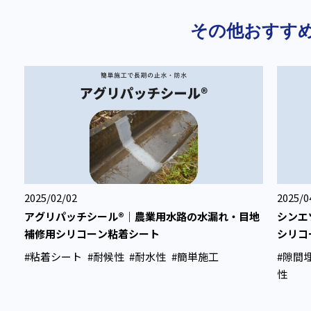
その他おすす
2025/02/02
2025/0
アグリパッチシール®｜農業用水路の水漏れ・目地
シンエ
補修用シリコーン粘着シート
シリコ
#粘着シート
#耐候性
#耐水性
#簡単施工
#隙間
性