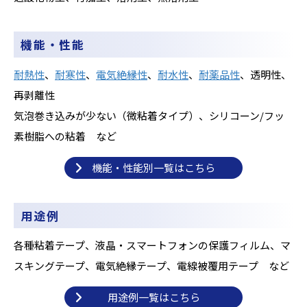
機能・性能
耐熱性
、
耐寒性
、
電気絶縁性
、
耐水性
、
耐薬品性
、
透明性、
再剥離性
気泡巻き込みが少ない（微粘着タイプ）、
シリコーン/フッ
素樹脂への粘着 など
機能・性能別一覧はこちら
用途例
各種粘着テープ、液晶
・スマートフォンの保護フィルム、
マ
スキングテープ、
電気絶縁テープ、
電線被覆用テープ など
用途例一覧はこちら