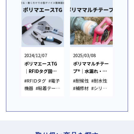
2024/12/07
2025/03/08
ポリマエースTG
ポリママルチテー
｜RFIDタグ固定
プ®｜水漏れ・配
｜工具・配管に後
管補修用 シリコー
#RFIDタグ
#電子
#耐候性
#耐水性
付けできる接着シ
ン補修テープ
機器
#粘着テー
#補修材
#シリコ
ート
プ
ーンゴム
#粘着テ
ープ