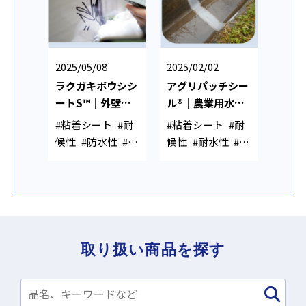
2025/05/08
2025/02/02
ラクガキボウシシ
アグリパッチシー
ートS™｜外壁・
ル®｜農業用水路
看板・公共施設向
の水漏れ・目地補
#粘着シート
#耐
#粘着シート
#耐
け落書き防止シー
修用シリコーン粘
候性
#防水性
#簡
候性
#耐水性
#簡
ト
着シート
単施工
単施工
取り扱い商品を探す