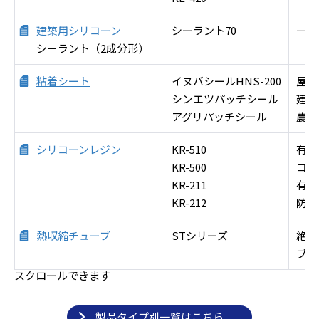
建築用シリコーン
シーラント70
一般
シーラント（2成分形）
粘着シート
イヌバシールHNS-200
屋外
シンエツパッチシール
建設
アグリパッチシール
農業
シリコーンレジン
KR-510
有機
KR-500
コー
KR-211
有機
KR-212
防湿
熱収縮チューブ
STシリーズ
絶縁
ブ
スクロールできます
製品タイプ別一覧はこちら