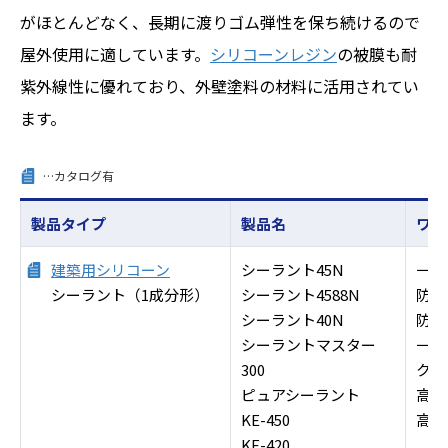
がほとんどなく、長期に渡りゴム弾性を保ち続けるので
屋外使用に適しています。
シリコーンレジン
の被膜も耐
紫外線性に優れており、外壁塗料の材料に活用されてい
ます。
…カタログ有
製品タイプ
製品名
ワン
建築用シリコーン
シーラント45N
一般
シーラント（1成分形）
シーラント4588N
防カ
シーラント40N
防火
シーラントマスター
一般
300
クリ
ピュアシーラント
高透
KE-450
高透
KE-420