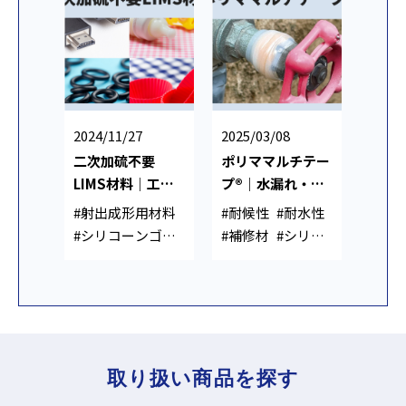
2024/11/27
2025/03/08
二次加硫不要
ポリママルチテー
LIMS材料｜工程
プ®｜水漏れ・配
短縮・CO₂削減・
管補修用 シリコー
#射出成形用材料
#耐候性
#耐水性
省エネを実現
ン補修テープ
#シリコーンゴム
#補修材
#シリコ
#CO2削減
#環境
ーンゴム
#粘着テ
配慮
ープ
取り扱い商品を探す