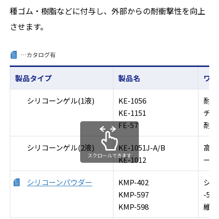
種ゴム・樹脂などに付与し、外部からの耐衝撃性を向上
させます。
…カタログ有
製品タイプ
製品名
ワン
シリコーンゲル(1液)
KE-1056
耐寒
KE-1151
チク
FE-57
耐油
シリコーンゲル(2液)
KE-1051J-A/B
高密
スクロールできます
KE-1012
一般
シリコーンパウダー
KMP-402
シリ
KMP-597
-5
KMP-598
維持